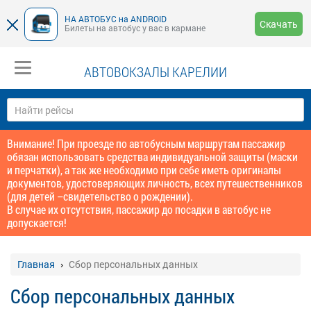
НА АВТОБУС на ANDROID
Скачать
Билеты на автобус у вас в кармане
АВТОВОКЗАЛЫ КАРЕЛИИ
Внимание! При проезде по автобусным маршрутам пассажир
обязан использовать средства индивидуальной защиты (маски
и перчатки), а так же необходимо при себе иметь оригиналы
документов, удостоверяющих личность, всех путешественников
(для детей –свидетельство о рождении).
В случае их отсутствия, пассажир до посадки в автобус не
допускается!
Главная
Сбор персональных данных
Сбор персональных данных