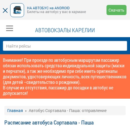
НА АВТОБУС на ANDROID
Скачать
Билеты на автобус у вас в кармане
АВТОВОКЗАЛЫ КАРЕЛИИ
Внимание! При проезде по автобусным маршрутам пассажир
обязан использовать средства индивидуальной защиты (маски
и перчатки), а так же необходимо при себе иметь оригиналы
документов, удостоверяющих личность, всех путешественников
(для детей –свидетельство о рождении).
В случае их отсутствия, пассажир до посадки в автобус не
допускается!
Главная
Автобус Сортавала - Паша: отправление
Расписание автобуса Сортавала - Паша