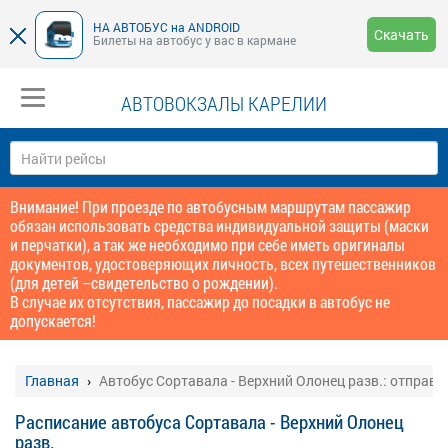
НА АВТОБУС на ANDROID
Скачать
Билеты на автобус у вас в кармане
АВТОВОКЗАЛЫ КАРЕЛИИ
Внимание! При проезде по автобусным маршрутам пассажир
обязан использовать средства индивидуальной защиты (маски
и перчатки), а так же необходимо при себе иметь оригиналы
документов, удостоверяющих личность, всех путешественников
(для детей –свидетельство о рождении).
В случае их отсутствия, пассажир до посадки в автобус не
допускается!
Главная
Автобус Сортавала - Верхний Олонец разв.: отправл
Расписание автобуса Сортавала - Верхний Олонец
разв.