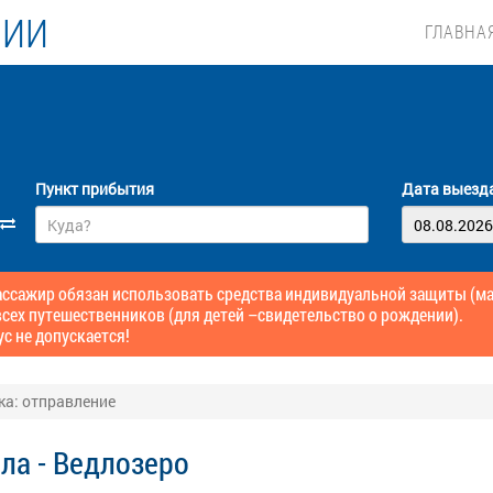
ЛИИ
ГЛАВНА
Пункт прибытия
Дата выезд
сажир обязан использовать средства индивидуальной защиты (маск
сех путешественников (для детей –свидетельство о рождении).
ус не допускается!
ка: отправление
ла - Ведлозеро