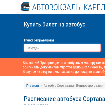
АВТОВОКЗАЛЫ КАРЕ
Купить билет
на автобус
Пункт отправления
Внимание! При проезде по автобусным маршрутам пас
оригиналы документов, удостоверяющих личность, в
В случае их отсутствия, пассажир до посадки в автоб
Главная
Автобус Сортавала - Ведлозеро развил
Расписание автобуса Сортава