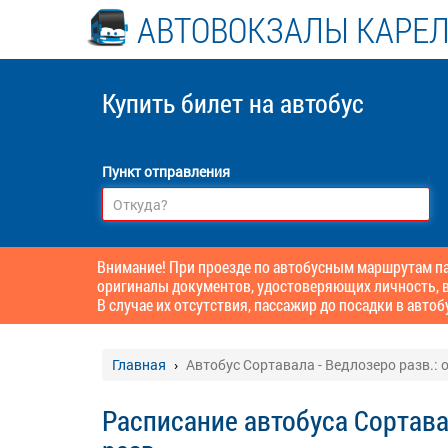
АВТОВОКЗАЛЫ КАРЕ
Купить билет
на автобус
Пункт отправления
Внимание! При проезде по автобусным маршрутам пас
оригиналы документов, удостоверяющих личность, в
В случае их отсутствия, пассажир до посадки в автоб
Главная
Автобус Сортавала - Ведлозеро разв.:
Расписание автобуса Сортава