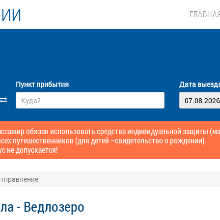
ЛИИ
ГЛАВНА
Пункт прибытия
Дата выезд
сажир обязан использовать средства индивидуальной защиты (маск
сех путешественников (для детей –свидетельство о рождении).
ус не допускается!
 отправление
ла - Ведлозеро