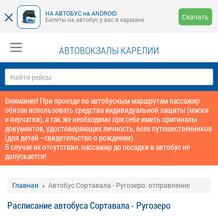
НА АВТОБУС на ANDROID
Скачать
Билеты на автобус у вас в кармане
АВТОВОКЗАЛЫ КАРЕЛИИ
Внимание! При проезде по автобусным маршрутам пассажир
обязан использовать средства индивидуальной защиты (маски
и перчатки), а так же необходимо при себе иметь оригиналы
документов, удостоверяющих личность, всех путешественников
(для детей –свидетельство о рождении).
В случае их отсутствия, пассажир до посадки в автобус не
допускается!
Главная
Автобус Сортавала - Ругозеро: отправление
Расписание автобуса Сортавала - Ругозеро