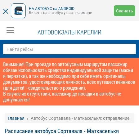
НА АВТОБУС на ANDROID
Скачать
Билеты на автобус у вас в кармане
АВТОВОКЗАЛЫ КАРЕЛИИ
Внимание! При проезде по автобусным маршрутам пассажир
обязан использовать средства индивидуальной защиты (маски
и перчатки), а так же необходимо при себе иметь оригиналы
документов, удостоверяющих личность, всех путешественников
(для детей –свидетельство о рождении).
В случае их отсутствия, пассажир до посадки в автобус не
допускается!
Главная
Автобус Сортавала - Маткаселькя: отправление
Расписание автобуса Сортавала - Маткаселькя