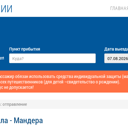
ЛИИ
ГЛАВНА
Пункт прибытия
Дата выезд
сажир обязан использовать средства индивидуальной защиты (маск
сех путешественников (для детей –свидетельство о рождении).
ус не допускается!
: отправление
ла - Мандера