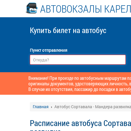
АВТОВОКЗАЛЫ КАРЕ
Купить билет
на автобус
Пункт отправления
Внимание! При проезде по автобусным маршрутам пас
оригиналы документов, удостоверяющих личность, в
В случае их отсутствия, пассажир до посадки в автоб
Главная
Автобус Сортавала - Мандера развилка
Расписание автобуса Сортава