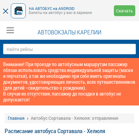
НА АВТОБУС на ANDROID
Скачать
Билеты на автобус у вас в кармане
АВТОВОКЗАЛЫ КАРЕЛИИ
Внимание! При проезде по автобусным маршрутам пассажир
обязан использовать средства индивидуальной защиты (маски
и перчатки), а так же необходимо при себе иметь оригиналы
документов, удостоверяющих личность, всех путешественников
(для детей –свидетельство о рождении).
В случае их отсутствия, пассажир до посадки в автобус не
допускается!
Главная
Автобус Сортавала - Хелюля: отправление
Расписание автобуса Сортавала - Хелюля