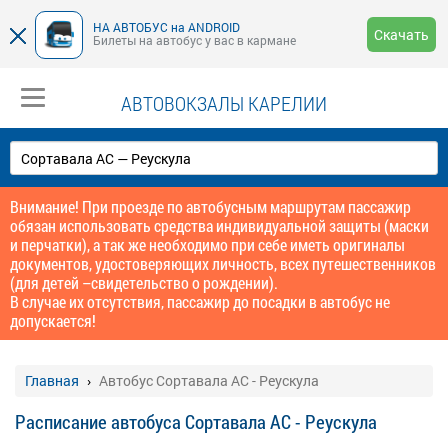
НА АВТОБУС на ANDROID
Скачать
Билеты на автобус у вас в кармане
АВТОВОКЗАЛЫ КАРЕЛИИ
Внимание! При проезде по автобусным маршрутам пассажир
обязан использовать средства индивидуальной защиты (маски
и перчатки), а так же необходимо при себе иметь оригиналы
документов, удостоверяющих личность, всех путешественников
(для детей –свидетельство о рождении).
В случае их отсутствия, пассажир до посадки в автобус не
допускается!
Главная
Автобус Сортавала АС - Реускула
Расписание автобуса Сортавала АС - Реускула