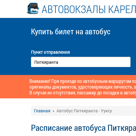
АВТОВОКЗАЛЫ КАРЕ
Купить билет
на автобус
Пункт отправления
Внимание! При проезде по автобусным маршрутам пас
оригиналы документов, удостоверяющих личность, в
В случае их отсутствия, пассажир до посадки в автоб
Главная
Автобус Питкяранта - Ууксу
Расписание автобуса Питкяра