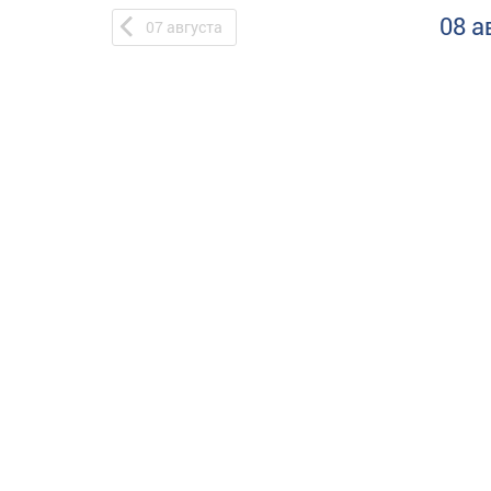
08 а
07
августа