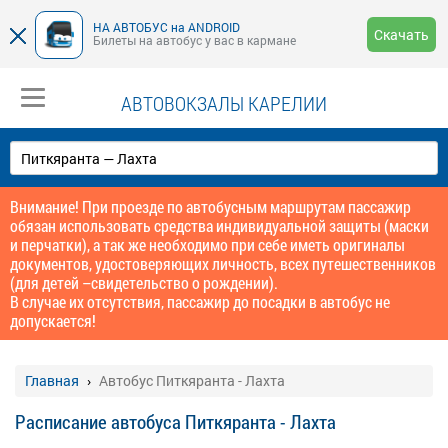
НА АВТОБУС на ANDROID
Скачать
Билеты на автобус у вас в кармане
АВТОВОКЗАЛЫ КАРЕЛИИ
Внимание! При проезде по автобусным маршрутам пассажир
обязан использовать средства индивидуальной защиты (маски
и перчатки), а так же необходимо при себе иметь оригиналы
документов, удостоверяющих личность, всех путешественников
(для детей –свидетельство о рождении).
В случае их отсутствия, пассажир до посадки в автобус не
допускается!
Главная
Автобус Питкяранта - Лахта
Расписание автобуса Питкяранта - Лахта