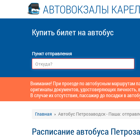
АВТОВОКЗАЛЫ КАРЕ
Купить билет
на автобус
Пункт отправления
Внимание! При проезде по автобусным маршрутам пас
оригиналы документов, удостоверяющих личность, в
В случае их отсутствия, пассажир до посадки в автоб
Главная
Автобус Петрозаводск - Паша: отправл
Расписание автобуса Петроза