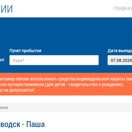
ЛИИ
ГЛАВНА
Пункт прибытия
Дата выезд
сажир обязан использовать средства индивидуальной защиты (маск
сех путешественников (для детей –свидетельство о рождении).
ус не допускается!
ение
водск - Паша