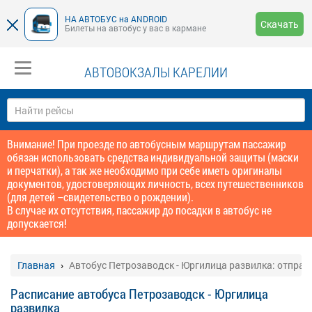
НА АВТОБУС на ANDROID
Скачать
Билеты на автобус у вас в кармане
АВТОВОКЗАЛЫ КАРЕЛИИ
Внимание! При проезде по автобусным маршрутам пассажир
обязан использовать средства индивидуальной защиты (маски
и перчатки), а так же необходимо при себе иметь оригиналы
документов, удостоверяющих личность, всех путешественников
(для детей –свидетельство о рождении).
В случае их отсутствия, пассажир до посадки в автобус не
допускается!
Главная
Автобус Петрозаводск - Юргилица развилка: отправ
Расписание автобуса Петрозаводск - Юргилица
развилка