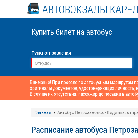
АВТОВОКЗАЛЫ КАРЕ
Купить билет
на автобус
Пункт отправления
Внимание! При проезде по автобусным маршрутам пас
оригиналы документов, удостоверяющих личность, в
В случае их отсутствия, пассажир до посадки в автоб
Главная
Автобус Петрозаводск - Видлица: отпр
Расписание автобуса Петроза