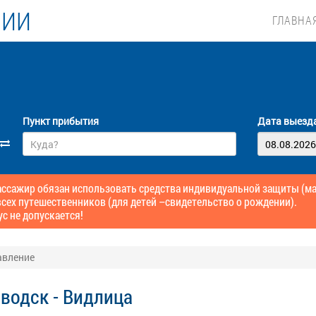
ЛИИ
ГЛАВНА
Пункт прибытия
Дата выезд
сажир обязан использовать средства индивидуальной защиты (маск
сех путешественников (для детей –свидетельство о рождении).
ус не допускается!
авление
водск - Видлица