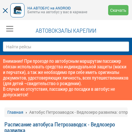
НА АВТОБУС на ANDROID
Скачать
Билеты на автобус у вас в кармане
АВТОВОКЗАЛЫ КАРЕЛИИ
Внимание! При проезде по автобусным маршрутам пассажир
обязан использовать средства индивидуальной защиты (маски
и перчатки), а так же необходимо при себе иметь оригиналы
документов, удостоверяющих личность, всех путешественников
(для детей –свидетельство о рождении).
В случае их отсутствия, пассажир до посадки в автобус не
допускается!
Главная
Автобус Петрозаводск - Ведлозеро развилка: отпра
Расписание автобуса Петрозаводск - Ведлозеро
развилка