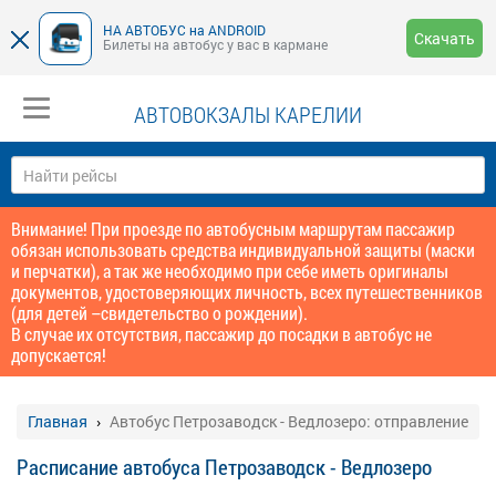
НА АВТОБУС на ANDROID
Скачать
Билеты на автобус у вас в кармане
АВТОВОКЗАЛЫ КАРЕЛИИ
Внимание! При проезде по автобусным маршрутам пассажир
обязан использовать средства индивидуальной защиты (маски
и перчатки), а так же необходимо при себе иметь оригиналы
документов, удостоверяющих личность, всех путешественников
(для детей –свидетельство о рождении).
В случае их отсутствия, пассажир до посадки в автобус не
допускается!
Главная
Автобус Петрозаводск - Ведлозеро: отправление
Расписание автобуса Петрозаводск - Ведлозеро