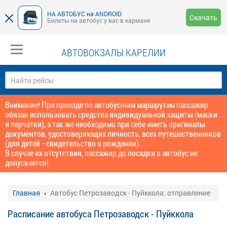
НА АВТОБУС на ANDROID
Скачать
Билеты на автобус у вас в кармане
АВТОВОКЗАЛЫ КАРЕЛИИ
Внимание! При проезде по автобусным маршрутам пассажир
обязан использовать средства индивидуальной защиты (маски
и перчатки), а так же необходимо при себе иметь оригиналы
документов, удостоверяющих личность, всех путешественников
(для детей –свидетельство о рождении).
В случае их отсутствия, пассажир до посадки в автобус не
допускается!
Главная
Автобус Петрозаводск - Пуйккола: отправление
Расписание автобуса Петрозаводск - Пуйккола