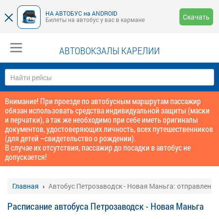
НА АВТОБУС на ANDROID
Скачать
Билеты на автобус у вас в кармане
АВТОВОКЗАЛЫ КАРЕЛИИ
Внимание! При проезде по автобусным маршрутам пассажир
обязан использовать средства индивидуальной защиты (маски
и перчатки), а так же необходимо при себе иметь оригиналы
документов, удостоверяющих личность, всех путешественников
(для детей –свидетельство о рождении).
В случае их отсутствия, пассажир до посадки в автобус не
допускается!
Главная
Автобус Петрозаводск - Новая Маньга: отправление
Расписание автобуса Петрозаводск - Новая Маньга