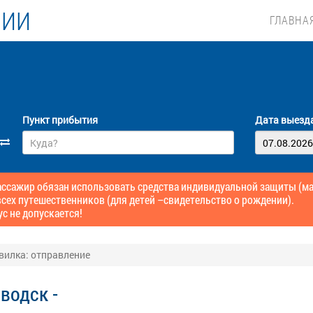
ЛИИ
ГЛАВНА
Пункт прибытия
Дата выезд
сажир обязан использовать средства индивидуальной защиты (маск
сех путешественников (для детей –свидетельство о рождении).
ус не допускается!
вилка: отправление
водск -