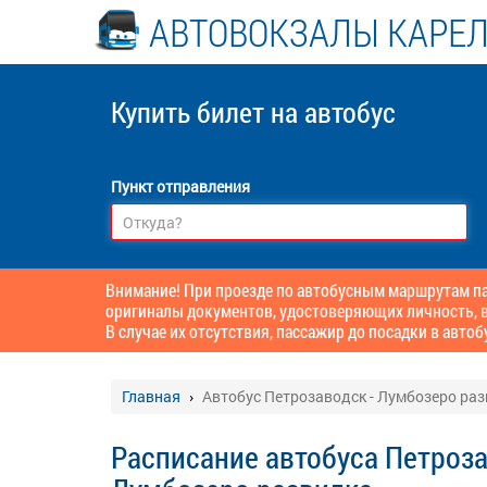
АВТОВОКЗАЛЫ КАРЕ
Купить билет
на автобус
Пункт отправления
Внимание! При проезде по автобусным маршрутам пас
оригиналы документов, удостоверяющих личность, в
В случае их отсутствия, пассажир до посадки в автоб
Главная
Автобус Петрозаводск - Лумбозеро раз
Расписание автобуса Петроза