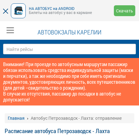
НА АВТОБУС на ANDROID
Скачать
Билеты на автобус у вас в кармане
АВТОВОКЗАЛЫ КАРЕЛИИ
Внимание! При проезде по автобусным маршрутам пассажир
обязан использовать средства индивидуальной защиты (маски
и перчатки), а так же необходимо при себе иметь оригиналы
документов, удостоверяющих личность, всех путешественников
(для детей –свидетельство о рождении).
В случае их отсутствия, пассажир до посадки в автобус не
допускается!
Главная
Автобус Петрозаводск - Лахта: отправление
Расписание автобуса Петрозаводск - Лахта