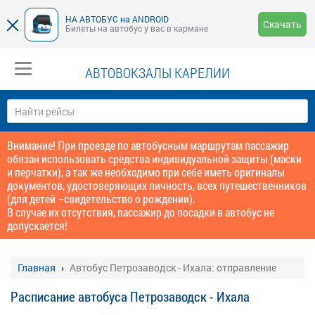
НА АВТОБУС на ANDROID
Скачать
Билеты на автобус у вас в кармане
АВТОВОКЗАЛЫ КАРЕЛИИ
Внимание! При проезде по автобусным маршрутам пассажир
обязан использовать средства индивидуальной защиты (маски
и перчатки), а так же необходимо при себе иметь оригиналы
документов, удостоверяющих личность, всех путешественников
(для детей –свидетельство о рождении).
В случае их отсутствия, пассажир до посадки в автобус не
допускается!
Главная
Автобус Петрозаводск - Ихала: отправление
Расписание автобуса Петрозаводск - Ихала