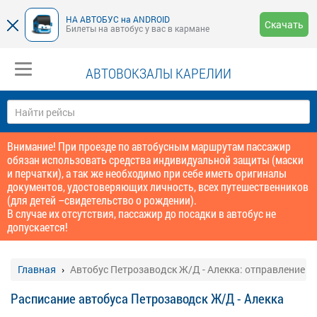
НА АВТОБУС на ANDROID
Скачать
Билеты на автобус у вас в кармане
АВТОВОКЗАЛЫ КАРЕЛИИ
Внимание! При проезде по автобусным маршрутам пассажир
обязан использовать средства индивидуальной защиты (маски
и перчатки), а так же необходимо при себе иметь оригиналы
документов, удостоверяющих личность, всех путешественников
(для детей –свидетельство о рождении).
В случае их отсутствия, пассажир до посадки в автобус не
допускается!
Главная
Автобус Петрозаводск Ж/Д - Алекка: отправление
Расписание автобуса Петрозаводск Ж/Д - Алекка