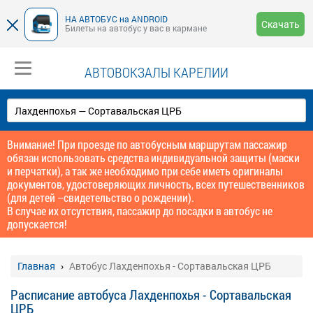
НА АВТОБУС на ANDROID
Скачать
Билеты на автобус у вас в кармане
АВТОВОКЗАЛЫ КАРЕЛИИ
Внимание! При проезде по автобусным маршрутам пассажир
обязан использовать средства индивидуальной защиты (маски
и перчатки), а так же необходимо при себе иметь оригиналы
документов, удостоверяющих личность, всех путешественников
(для детей –свидетельство о рождении).
В случае их отсутствия, пассажир до посадки в автобус не
допускается!
Главная
Автобус Лахденпохья - Сортавальская ЦРБ
Расписание автобуса Лахденпохья - Сортавальская
ЦРБ