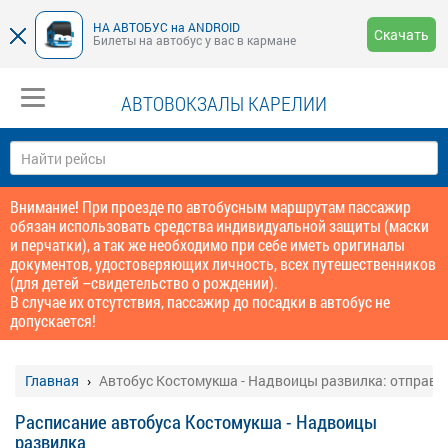
НА АВТОБУС на ANDROID
Скачать
Билеты на автобус у вас в кармане
АВТОВОКЗАЛЫ КАРЕЛИИ
Внимание! При проезде по автобусным маршрутам пассажир
обязан использовать средства индивидуальной защиты (маски
и перчатки), а так же необходимо при себе иметь оригиналы
документов, удостоверяющих личность, всех путешественников
(для детей –свидетельство о рождении).
В случае их отсутствия, пассажир до посадки в автобус не
допускается!
Главная
Автобус Костомукша - Надвоицы развилка: отправл
Расписание автобуса Костомукша - Надвоицы
развилка