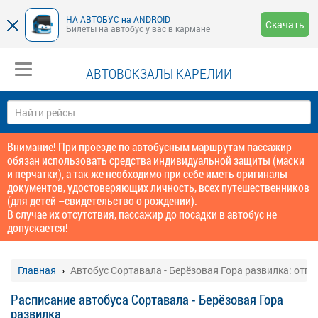
НА АВТОБУС на ANDROID
Скачать
Билеты на автобус у вас в кармане
АВТОВОКЗАЛЫ КАРЕЛИИ
Внимание! При проезде по автобусным маршрутам пассажир
обязан использовать средства индивидуальной защиты (маски
и перчатки), а так же необходимо при себе иметь оригиналы
документов, удостоверяющих личность, всех путешественников
(для детей –свидетельство о рождении).
В случае их отсутствия, пассажир до посадки в автобус не
допускается!
Главная
Автобус Сортавала - Берёзовая Гора развилка: отп
Расписание автобуса Сортавала - Берёзовая Гора
развилка