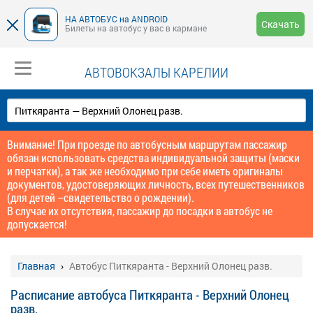
НА АВТОБУС на ANDROID
Скачать
Билеты на автобус у вас в кармане
АВТОВОКЗАЛЫ КАРЕЛИИ
Внимание! При проезде по автобусным маршрутам пассажир
обязан использовать средства индивидуальной защиты (маски
и перчатки), а так же необходимо при себе иметь оригиналы
документов, удостоверяющих личность, всех путешественников
(для детей –свидетельство о рождении).
В случае их отсутствия, пассажир до посадки в автобус не
допускается!
Главная
Автобус Питкяранта - Верхний Олонец разв.
Расписание автобуса Питкяранта - Верхний Олонец
разв.