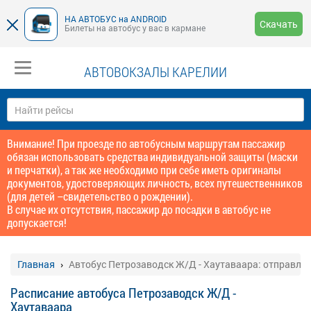
НА АВТОБУС на ANDROID
Скачать
Билеты на автобус у вас в кармане
АВТОВОКЗАЛЫ КАРЕЛИИ
Внимание! При проезде по автобусным маршрутам пассажир
обязан использовать средства индивидуальной защиты (маски
и перчатки), а так же необходимо при себе иметь оригиналы
документов, удостоверяющих личность, всех путешественников
(для детей –свидетельство о рождении).
В случае их отсутствия, пассажир до посадки в автобус не
допускается!
Главная
Автобус Петрозаводск Ж/Д - Хаутаваара: отправле
Расписание автобуса Петрозаводск Ж/Д -
Хаутаваара