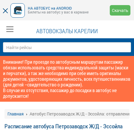
НА АВТОБУС на ANDROID
Скачать
Билеты на автобус у вас в кармане
АВТОВОКЗАЛЫ КАРЕЛИИ
Внимание! При проезде по автобусным маршрутам пассажир
обязан использовать средства индивидуальной защиты (маски
и перчатки), а так же необходимо при себе иметь оригиналы
документов, удостоверяющих личность, всех путешественников
(для детей –свидетельство о рождении).
В случае их отсутствия, пассажир до посадки в автобус не
допускается!
Главная
Автобус Петрозаводск Ж/Д - Эссойла: отправление
Расписание автобуса Петрозаводск Ж/Д - Эссойла