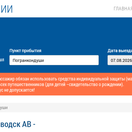
ЛИИ
ГЛАВНА
Пункт прибытия
Дата выезд
сажир обязан использовать средства индивидуальной защиты (маск
сех путешественников (для детей –свидетельство о рождении).
ус не допускается!
души
водск АВ -