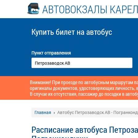
АВТОВОКЗАЛЫ КАРЕ
Купить билет
на автобус
Пункт отправления
Внимание! При проезде по автобусным маршрутам пас
оригиналы документов, удостоверяющих личность, в
В случае их отсутствия, пассажир до посадки в автоб
Главная
Автобус Петрозаводск АВ - Погранкон
Расписание автобуса Петроза