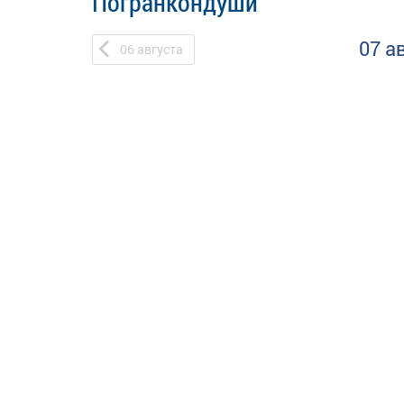
Погранкондуши
07 а
06
августа